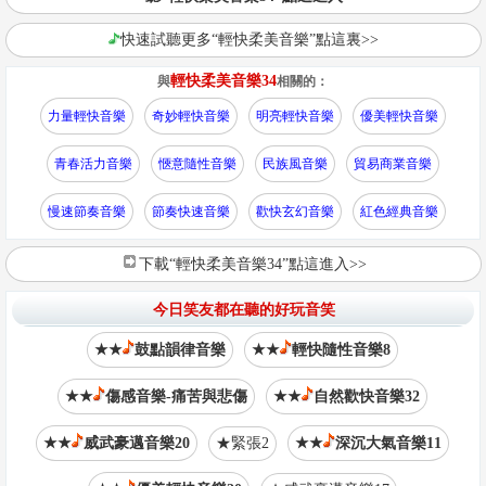
快速試聽更多“輕快柔美音樂”點這裏>>
輕快柔美音樂34
與
相關的：
力量輕快音樂
奇妙輕快音樂
明亮輕快音樂
優美輕快音樂
青春活力音樂
愜意隨性音樂
民族風音樂
貿易商業音樂
慢速節奏音樂
節奏快速音樂
歡快玄幻音樂
紅色經典音樂
下載“輕快柔美音樂34”點這進入>>
今日笑友都在聽的好玩音笑
★★
鼓點韻律音樂
★★
輕快隨性音樂8
★★
傷感音樂-痛苦與悲傷
★★
自然歡快音樂32
★★
威武豪邁音樂20
★緊張2
★★
深沉大氣音樂11