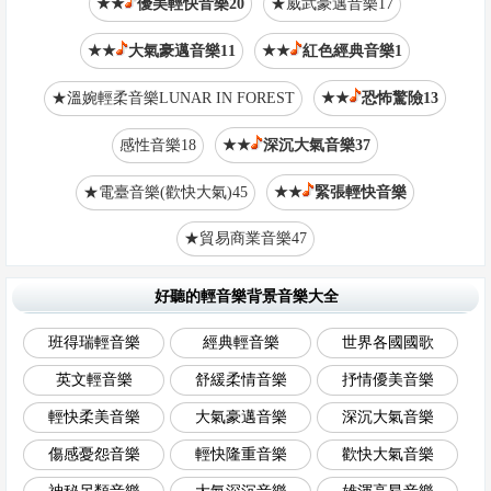
★★
優美輕快音樂20
★威武豪邁音樂17
★★
大氣豪邁音樂11
★★
紅色經典音樂1
★溫婉輕柔音樂LUNAR IN FOREST
★★
恐怖驚險13
感性音樂18
★★
深沉大氣音樂37
★電臺音樂(歡快大氣)45
★★
緊張輕快音樂
★貿易商業音樂47
好聽的輕音樂背景音樂大全
班得瑞輕音樂
經典輕音樂
世界各國國歌
英文輕音樂
舒緩柔情音樂
抒情優美音樂
輕快柔美音樂
大氣豪邁音樂
深沉大氣音樂
傷感憂怨音樂
輕快隆重音樂
歡快大氣音樂