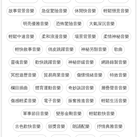
故事背景音樂
急促驚險音樂
休閒快音樂
輕鬆愜意音樂
明亮優雅音樂
恐怖驚險音樂
大氣深沉音樂
輕鬆中速音樂
柔和浪漫音樂
場景背景樂
柔情神秘音樂
輕快敘事音樂
俏皮跳躍音樂
神秘另類音樂
歌曲
靈魂音樂
歡快跳躍音樂
神秘舒緩音樂
網路錄製音樂
冥想遊歷音樂
貿易商業音樂
傷懷情緒音樂
特效音樂
欄目插曲
體育運動音樂
奇妙詼諧音樂
層疊聲音音樂
傷感輕柔音樂
電子音樂
振奮推進音樂
輕鬆生活音樂
軍事節目音樂
變形金剛音樂
輕鬆歡快音樂
古色歡快音樂
頒獎音樂
朗誦配樂
抒情典雅音樂