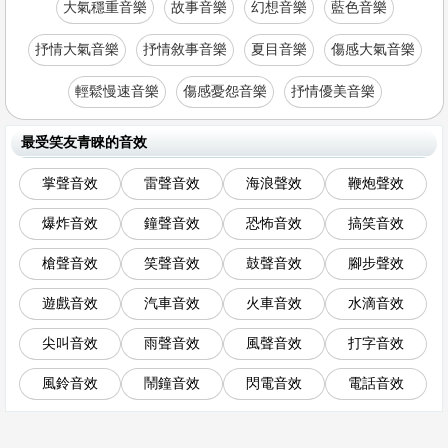
大氣穩重音樂
故事音樂
幻想音樂
藍色音樂
抒情大氣音樂
抒情敘事音樂
夏目音樂
傷感大氣音樂
輕鬆慢速音樂
傷感憂怨音樂
抒情優美音樂
最受笑友青睞的音效
掌聲音效
雷聲音效
海浪聲效
鞭炮聲效
爆炸音效
鐘聲音效
恐怖音效
搞笑音效
槍聲音效
笑聲音效
鼓聲音效
腳步聲效
遊戲音效
汽車音效
火車音效
水滴音效
尖叫音效
雨聲音效
風聲音效
打字音效
風鈴音效
鬧鐘音效
閃電音效
電話音效