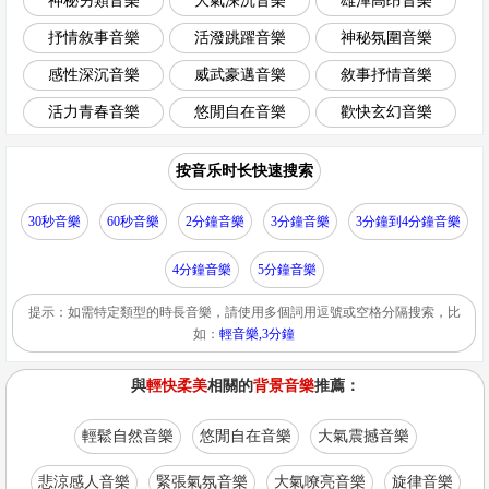
神秘另類音樂
大氣深沉音樂
雄渾高昂音樂
抒情敘事音樂
活潑跳躍音樂
神秘氛圍音樂
感性深沉音樂
威武豪邁音樂
敘事抒情音樂
活力青春音樂
悠閒自在音樂
歡快玄幻音樂
按音乐时长快速搜索
30秒音樂
60秒音樂
2分鐘音樂
3分鐘音樂
3分鐘到4分鐘音樂
4分鐘音樂
5分鐘音樂
提示：如需特定類型的時長音樂，請使用多個詞用逗號或空格分隔搜索，比
如：
輕音樂,3分鐘
與
輕快柔美
相關的
背景音樂
推薦：
輕鬆自然音樂
悠閒自在音樂
大氣震撼音樂
悲涼感人音樂
緊張氣氛音樂
大氣嘹亮音樂
旋律音樂