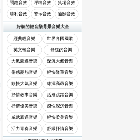
鬧鐘音效
呼嚕音效
笑場音效
勝利音效
警示音效
過關音效
好聽的輕音樂背景音樂大全
經典輕音樂
世界各國國歌
英文輕音樂
舒緩的音樂
大氣豪邁音樂
深沉大氣音樂
傷感憂怨音樂
輕快隆重音樂
歡快大氣音樂
雄渾高昂音樂
抒情敘事音樂
活潑跳躍音樂
抒情優美音樂
感性深沉音樂
威武豪邁音樂
輕快柔美音樂
活力青春音樂
舒緩抒情音樂