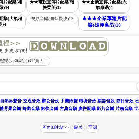
傳片配樂(雄
★★電視宣傳片配樂(輕
★★企業宣傳片配樂(大
)14
快柔美)32
氣豪邁)4
★★★企業專題片配
配樂(大氣穩
視頻音樂(自然歡快)12
)4
樂(雄渾高昂)18
樂(大氣深沉)31”頁面！
自然界聲音
交通音效
辦公音效
手機鈴聲
環境音效
樂器音效
節日音效
恐
禮背景音樂
舞曲音樂
歡快音樂
古典音樂
廣告配樂
影片音樂
片頭音樂
世
音笑加速站>>
歐美
亞洲