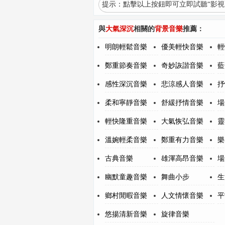
提示：點擊以上按鈕即可立即試聽“影視配
與
大氣深沉
相關的
背景音樂
推薦：
明朗輕鬆音樂
優美輕快音樂
輕
鄭重節奏音樂
奇妙詼諧音樂
藍
感性深沉音樂
悲涼感人音樂
抒
柔和寧靜音樂
舒緩抒情音樂
場
輕快隆重音樂
大氣恢弘音樂
靈
溫婉輕柔音樂
鄭重有力音樂
樂
古典音樂
雄渾高昂音樂
場
幽默童趣音樂
舞曲小步
生
鄉村閒暇音樂
人文情懷音樂
平
悠揚清新音樂
旋律音樂