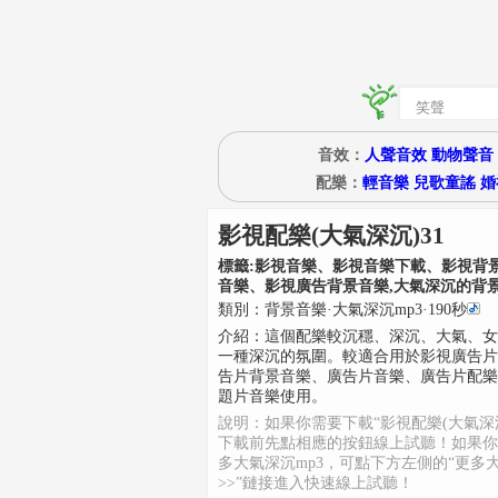
音效：
人聲音效
動物聲音
配樂：
輕音樂
兒歌童謠
婚
影視配樂(大氣深沉)31
標籤:
影視音樂、影視音樂下載、影視背
音樂、影視廣告背景音樂,大氣深沉的背
類別：
背景音樂
·
大氣深沉mp3
·
190
秒
介紹：
這個配樂較沉穩、深沉、大氣、女
一種深沉的氛圍。較適合用於影視廣告片
告片背景音樂、廣告片音樂、廣告片配樂
題片音樂使用。
說明：如果你需要下載“影視配樂(大氣深沉
下載前先點相應的按鈕線上試聽！如果你
多大氣深沉mp3，可點下方左側的“更多
>>”鏈接進入快速線上試聽！