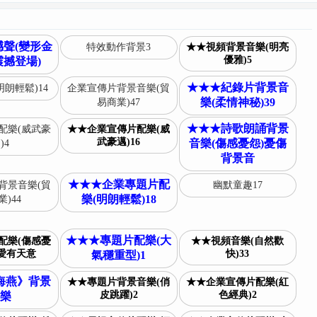
聲(變形金
特效動作背景3
★★視頻背景音樂(明亮
優雅)5
撼登場)
★★★紀錄片背景音
朗輕鬆)14
企業宣傳片背景音樂(貿
樂(柔情神秘)39
易商業)47
★★★詩歌朗誦背景
配樂(威武豪
★★企業宣傳片配樂(威
武豪邁)16
音樂(傷感憂怨)憂傷
)4
背景音
★★★企業專題片配
背景音樂(貿
幽默童趣17
樂(明朗輕鬆)18
)44
★★★專題片配樂(大
配樂(傷感憂
★★視頻音樂(自然歡
愛有天意
快)33
氣穩重型)1
海燕》背景
★★專題片背景音樂(俏
★★企業宣傳片配樂(紅
皮跳躍)2
色經典)2
樂