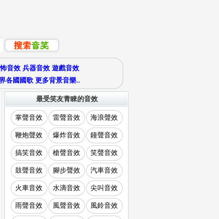
怖音效
兵器音效
遊戲音效
界各國國歌
更多背景音樂..
最受笑友青睞的音效
掌聲音效
雷聲音效
海浪聲效
鞭炮聲效
爆炸音效
鐘聲音效
搞笑音效
槍聲音效
笑聲音效
鼓聲音效
腳步聲效
汽車音效
火車音效
水滴音效
尖叫音效
雨聲音效
風聲音效
風鈴音效