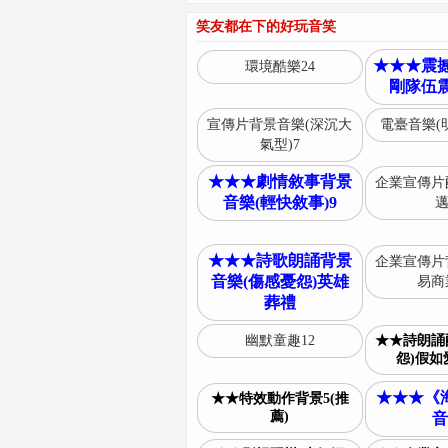
笑友都在下的好玩音笑
★★★震撼
環境酷樂24
剛隊伍震
宣傳片背景音樂(深沉大
電臺音樂(明
氣型)7
★★★劇情敘事背景
企業宣傳片
音樂(輕快敘事)9
邁
★★★詩歌朗誦背景
企業宣傳片
音樂(傷感憂怨)英雄
易商業
葬禮
幽默童趣12
★★詩朗誦
怨)假如
★★★《
★★特效動作背景5(推
薦)
音