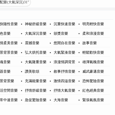
樂(大氣深沉)31”
快隨性音樂
神秘舒緩音樂
沉重快速音樂
明亮輕快音樂
色音樂
大氣深沉音樂
頒獎音樂
柔和浪漫音樂
情柔美音樂
震撼音樂
悠閒自在音樂
故事音樂
景背景音樂
弘大烘托音樂
大氣緊湊音樂
輕鬆歡快音樂
魂音樂
大氣隆重音樂
浪漫情調背景
雄渾氣魄音樂
器音樂
讚美歌頌
敘事抒情音樂
威武豪邁音樂
景背景樂
充滿能量音樂
激情四溢音樂
恐怖驚險音樂
活空間音樂
抒情舒緩音樂
抒情大氣音樂
紅色經典音樂
常中速音樂
急促驚險音樂
大海音樂
緊張氣氛音樂