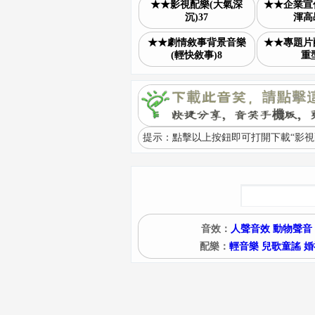
★★影視配樂(大氣深
★★企業宣
沉)37
渾高昂
★★劇情敘事背景音樂
★★專題片
(輕快敘事)8
重型
提示：點擊以上按鈕即可打開下載“影視配
音效：
人聲音效
動物聲音
配樂：
輕音樂
兒歌童謠
婚