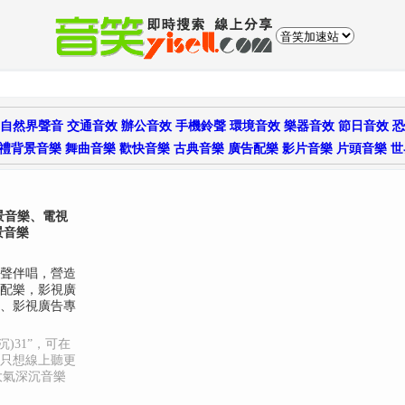
自然界聲音
交通音效
辦公音效
手機鈴聲
環境音效
樂器音效
節日音效
恐
禮背景音樂
舞曲音樂
歡快音樂
古典音樂
廣告配樂
影片音樂
片頭音樂
世
景音樂、電視
景音樂
聲伴唱，營造
配樂，影視廣
、影視廣告專
)31”，可在
只想線上聽更
大氣深沉音樂