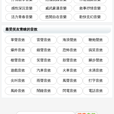
感性深沉音樂
威武豪邁音樂
敘事抒情音樂
活力青春音樂
悠閒自在音樂
歡快玄幻音樂
最受笑友青睞的音效
掌聲音效
雷聲音效
海浪聲效
鞭炮聲效
爆炸音效
鐘聲音效
恐怖音效
搞笑音效
槍聲音效
笑聲音效
鼓聲音效
腳步聲效
遊戲音效
汽車音效
火車音效
水滴音效
尖叫音效
雨聲音效
風聲音效
打字音效
風鈴音效
鬧鐘音效
閃電音效
電話音效