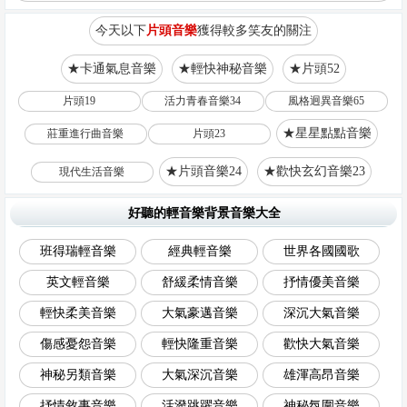
今天以下
片頭音樂
獲得較多笑友的關注
★卡通氣息音樂
★輕快神秘音樂
★片頭52
片頭19
活力青春音樂34
風格迥異音樂65
★星星點點音樂
莊重進行曲音樂
片頭23
★片頭音樂24
★歡快玄幻音樂23
現代生活音樂
好聽的輕音樂背景音樂大全
班得瑞輕音樂
經典輕音樂
世界各國國歌
英文輕音樂
舒緩柔情音樂
抒情優美音樂
輕快柔美音樂
大氣豪邁音樂
深沉大氣音樂
傷感憂怨音樂
輕快隆重音樂
歡快大氣音樂
神秘另類音樂
大氣深沉音樂
雄渾高昂音樂
抒情敘事音樂
活潑跳躍音樂
神秘氛圍音樂