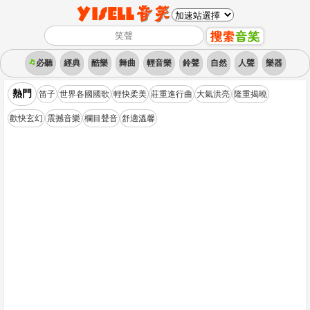
必聽
經典
酷樂
舞曲
輕音樂
鈴聲
自然
人聲
樂器
熱門
笛子
世界各國國歌
輕快柔美
莊重進行曲
大氣洪亮
隆重揭曉
歡快玄幻
震撼音樂
欄目聲音
舒適溫馨