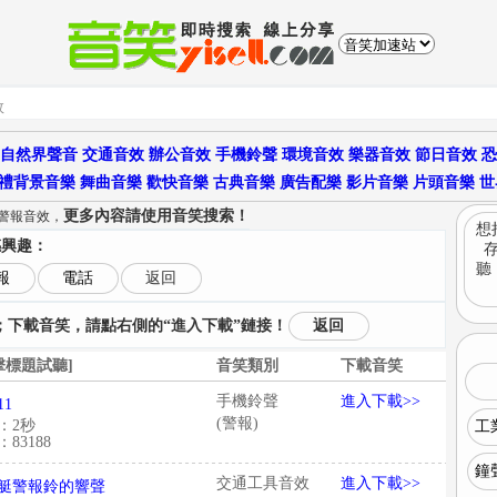
自然界聲音
交通音效
辦公音效
手機鈴聲
環境音效
樂器音效
節日音效
恐
禮背景音樂
舞曲音樂
歡快音樂
古典音樂
廣告配樂
影片音樂
片頭音樂
世
更多內容請使用音笑搜索！
促警報音效，
想
感興趣：
聽
報
電話
返回
下載音笑，請點右側的“進入下載”鏈接！
返回
擊標題試聽]
音笑類別
下載音笑
手機鈴聲
進入下載>>
11
(警報)
：2秒
工
83188
鐘
交通工具音效
進入下載>>
艇警報鈴的響聲