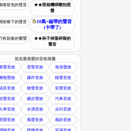
嚕嚕冒泡的聲音
★★照相機哢嚓拍照
聲
10萬+磁帶的聲音
關按兩下的聲音
(卡帶了)
刀有節奏的響聲
★★杯子掉落碎裂的
聲音
笑友最喜愛的音效推薦
掌聲音效
雷聲音效
海浪聲效
鞭炮聲效
爆炸音效
鐘聲音效
搞笑音效
槍聲音效
笑聲音效
鼓聲音效
腳步聲效
汽車音效
火車音效
水滴音效
尖叫音效
雨聲音效
風聲音效
風鈴音效
鬧鐘音效
呼嚕音效
笑場音效