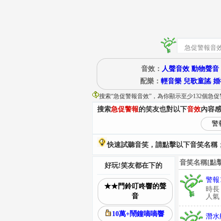
音效：
人聲音效
動物聲音
配樂：
輕音樂
兒歌童謠
婚
搜索“
急促警報音效
”
，為你顯示至少132個急
搜索
急促警報
的笑友也對以下
音效
內容
警
快速試聽音笑，請點擊以下音笑名稱；
音笑名稱[點
好玩!笑友都在下的
警報
★★門鈴叮咚響的聲
時長
音
人氣：
10萬+鬧鐘嘀嘀響
潛水