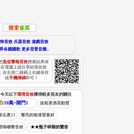
怖音效
兵器音效
遊戲音效
界各國國歌
更多背景音樂..
把
急促警報音效
搜索結果保
存在電腦上或分享給朋友收
，在右側二維碼上右鍵保存
或
手機掃碼
即可！
今天以下
環境音效
獲得較多笑友的關注
10萬+開門1
拔瓶塞酒晃動聲
業生產13
響亮的噴漆聲素材
聲嘀嘟響音效
★★瓶子碎裂的聲音