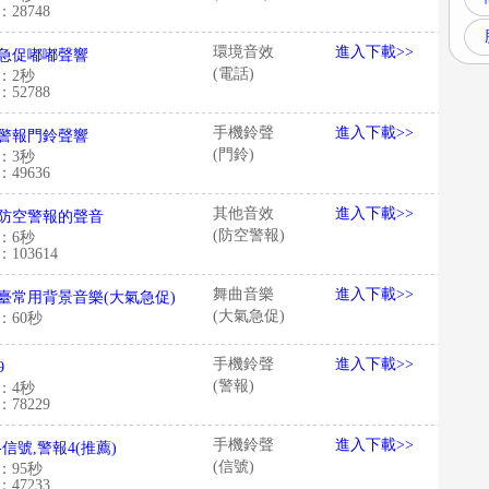
28748
環境音效
進入下載>>
急促嘟嘟聲響
(電話)
：2秒
52788
手機鈴聲
進入下載>>
警報門鈴聲響
(門鈴)
：3秒
49636
其他音效
進入下載>>
防空警報的聲音
(防空警報)
：6秒
103614
舞曲音樂
進入下載>>
臺常用背景音樂(大氣急促)
(大氣急促)
：60秒
手機鈴聲
進入下載>>
9
(警報)
：4秒
78229
手機鈴聲
進入下載>>
-信號,警報4(推薦)
(信號)
：95秒
47233