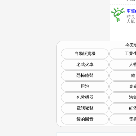
車聲
時長
人氣：
今天
自動販賣機
工業
老式火車
人
恐怖鐘聲
鐘
燈泡
桌
包紮機器
洪
電話嘟聲
紅
鐘的回音
電