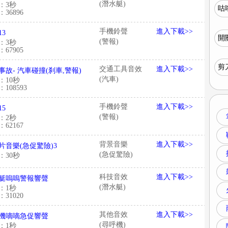
(潛水艇)
：3秒
咕
36896
手機鈴聲
進入下載>>
13
開
(警報)
：3秒
67905
剪
交通工具音效
進入下載>>
事故- 汽車碰撞(刹車,警報)
(汽車)
：10秒
108593
手機鈴聲
進入下載>>
15
(警報)
：2秒
62167
背景音樂
進入下載>>
片音樂(急促驚險)3
(急促驚險)
：30秒
科技音效
進入下載>>
艇嗚嗚警報響聲
(潛水艇)
：1秒
31020
其他音效
進入下載>>
機嘀嘀急促響聲
(尋呼機)
：1秒