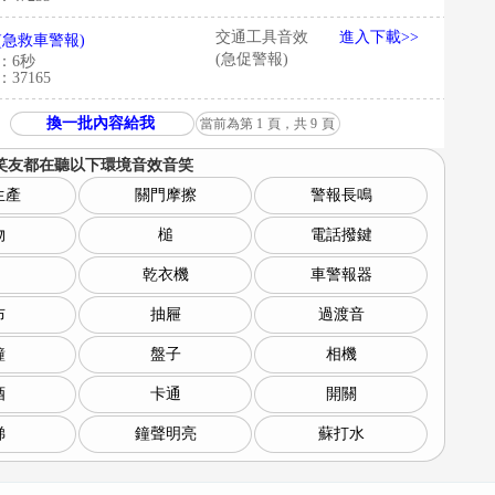
交通工具音效
進入下載>>
(急救車警報)
(急促警報)
：6秒
37165
換一批內容給我
當前為第
1
頁，共
9
頁
笑友都在聽以下
環境音效音笑
生產
關門摩擦
警報長鳴
物
槌
電話撥鍵
乾衣機
車警報器
布
抽屜
過渡音
鐘
盤子
相機
酒
卡通
開關
梯
鐘聲明亮
蘇打水